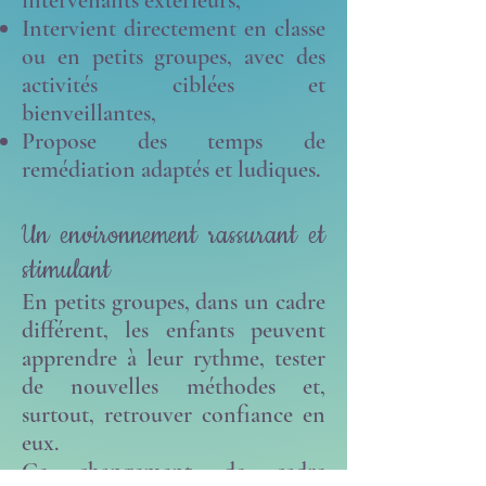
intervenants extérieurs,
Intervient directement en classe
ou en petits groupes, avec des
activités ciblées et
bienveillantes,
Propose des temps de
remédiation adaptés et ludiques.
Un environnement rassurant et
stimulant
En petits groupes, dans un cadre
différent, les enfants peuvent
apprendre à leur rythme, tester
de nouvelles méthodes et,
surtout, retrouver confiance en
eux.
Ce changement de cadre