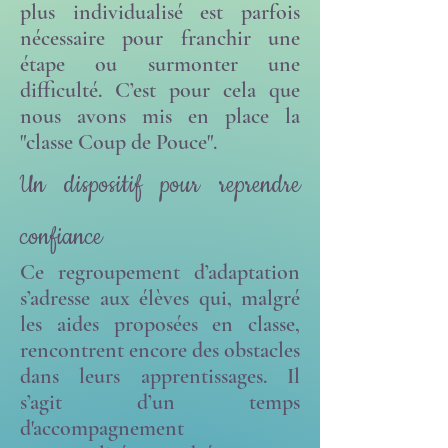
plus individualisé est parfois
nécessaire pour franchir une
étape ou surmonter une
difficulté. C’est pour cela que
nous avons mis en place la
"classe Coup de Pouce".
Un dispositif pour reprendre
confiance
Ce regroupement d’adaptation
s’adresse aux élèves qui, malgré
les aides proposées en classe,
rencontrent encore des obstacles
dans leurs apprentissages. Il
s’agit d’un temps
d'accompagnement