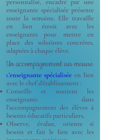
personnalisé, encadré par une
enseignante spécialisée présente
toute la semaine. Elle travaille
en lien étroit avec les
enseignants pour mettre en
place des solutions concrètes,
adaptées à chaque élève.
Un accompagnement sur mesure
’enseignante spécialisée
en lien
L
avec le chef d'établissement :
Conseille et soutient les
enseignants dans
l’accompagnement des élèves à
besoins éducatifs particuliers,
Observe, évalue, oriente si
besoin et fait le lien avec les